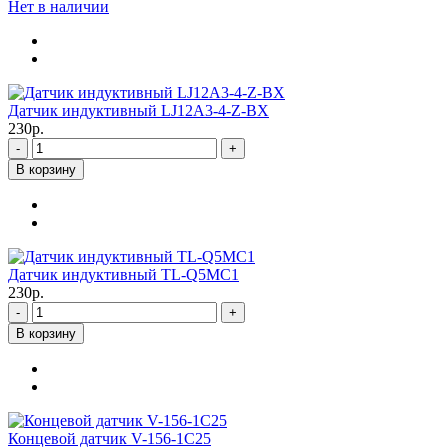
Нет в наличии
Датчик индуктивный LJ12A3-4-Z-BX
230р.
-
+
В корзину
Датчик индуктивный TL-Q5MC1
230р.
-
+
В корзину
Концевой датчик V-156-1C25