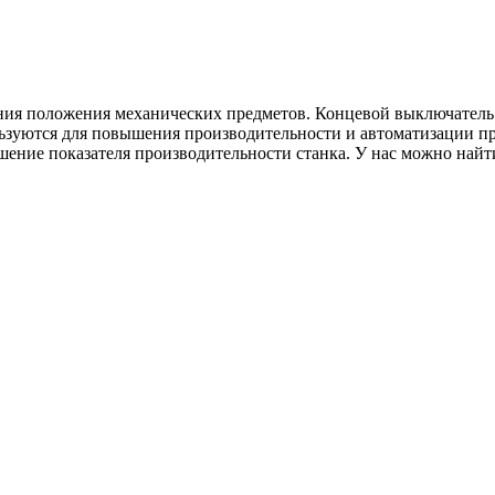
чения положения механических предметов. Концевой выключател
льзуются для повышения производительности и автоматизации п
шение показателя производительности станка. У нас можно найт