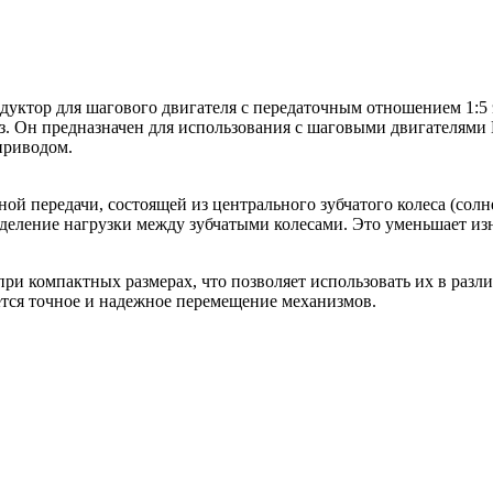
ктор для шагового двигателя с передаточным отношением 1:5 эт
 раз. Он предназначен для использования с шаговыми двигателя
 приводом.
ой передачи, состоящей из центрального зубчатого колеса (сол
деление нагрузки между зубчатыми колесами. Это уменьшает изн
и компактных размерах, что позволяет использовать их в раз
уется точное и надежное перемещение механизмов.