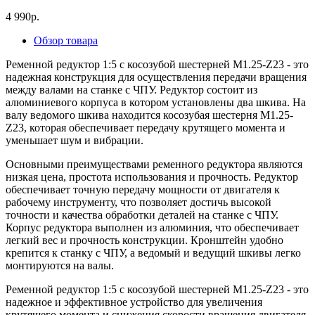
4 990р.
Обзор товара
Ременной редуктор 1:5 с косозубой шестерней M1.25-Z23 - это
надежная конструкция для осуществления передачи вращения
между валами на станке с ЧПУ. Редуктор состоит из
алюминиевого корпуса в котором установлены два шкива. На
валу ведомого шкива находится косозубая шестерня M1.25-
Z23, которая обеспечивает передачу крутящего момента и
уменьшает шум и вибрации.
Основными преимуществами ременного редуктора являются
низкая цена, простота использования и прочность. Редуктор
обеспечивает точную передачу мощности от двигателя к
рабочему инструменту, что позволяет достичь высокой
точности и качества обработки деталей на станке с ЧПУ.
Корпус редуктора выполнен из алюминия, что обеспечивает
легкий вес и прочность конструкции. Кронштейн удобно
крепится к станку с ЧПУ, а ведомый и ведущий шкивы легко
монтируются на валы.
Ременной редуктор 1:5 с косозубой шестерней M1.25-Z23 - это
надежное и эффективное устройство для увеличения
крутящего момента и снижения скорости вращения двигателя.