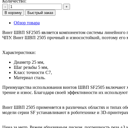
Количество:
-
+
В корзину
Быстрый заказ
Обзор товара
Винт ШВП SF2505 является компонентом системы линейного пе
ЧПУ. Винт ШВП 2505 прочный и износостойкий, поэтому его 
Характеристики:
Диаметр 25 мм,
Шаг резьбы 5 мм,
Класс точности C7,
Материал сталь.
Преимущества использования винтов ШВП SF2505 включают хо
трение и износ. Благодаря своей эффективности их использу
Винт ШВП 2505 применяется в различных областях и типах об
модели серии SF устанавливают в роботехнике и 3D-принтерах
Цена за метр. Режем абразивным диском, погрешность реза ±3 