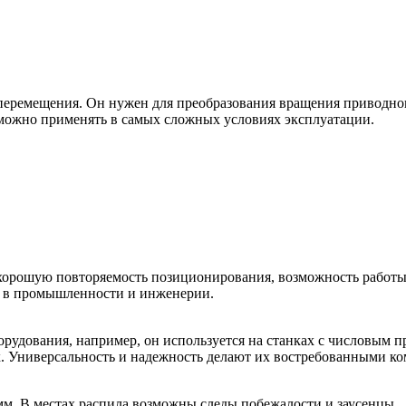
ремещения. Он нужен для преобразования вращения приводного
можно применять в самых сложных условиях эксплуатации.
рошую повторяемость позиционирования, возможность работы п
ют в промышленности и инженерии.
орудования, например, он используется на станках с числовым
. Универсальность и надежность делают их востребованными ко
мм. В местах распила возможны следы побежалости и заусенцы.